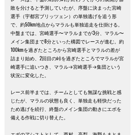
敗を分けると予測していたが、序盤に決まった宮崎
選手（宇都宮ブリッツェン）の単独逃げを追う形
で、約50km地点からマラルも単独追走を仕掛ける。
中盤までは、宮崎選手〜マラルまでが3分、マラル〜
メイン集団まで8分といった構図でレースが進む。約
100kmを過ぎたところから宮崎選手とマラルの差が
詰まり始め、2回目の峠を過ぎたところでマラルが宮
崎選手に追いつき、マラル→宮崎選手→集団という
状況に変化した。
レース前半までは、チームとしても無謀な挑戦と感
じたが、マラルの状態も良く、単独走も軽快だった
ため逃げを続行、終盤のメイン集団の動きにエボを
備える作戦に切り替えた。
エボのアシストとして、西村、高梨、海野もまとま