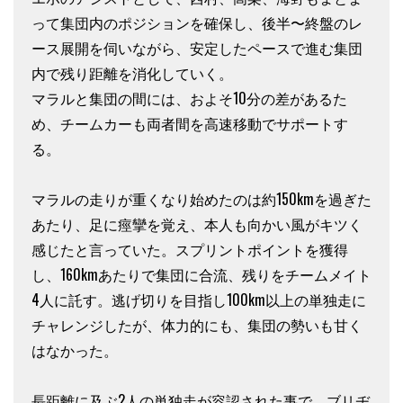
って集団内のポジションを確保し、後半〜終盤のレ
ース展開を伺いながら、安定したペースで進む集団
内で残り距離を消化していく。
マラルと集団の間には、およそ10分の差があるた
め、チームカーも両者間を高速移動でサポートす
る。
マラルの走りが重くなり始めたのは約150kmを過ぎた
あたり、足に痙攣を覚え、本人も向かい風がキツく
感じたと言っていた。スプリントポイントを獲得
し、160kmあたりで集団に合流、残りをチームメイト
4人に託す。逃げ切りを目指し100km以上の単独走に
チャレンジしたが、体力的にも、集団の勢いも甘く
はなかった。
長距離に及ぶ2人の単独走が容認された事で、ブリヂ