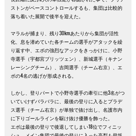
ストンがペースコントロールするも、集団は比較的
落ち着いた展開で後半を迎えた。
マラルが捕まり、残り30kmあたりから集団が活性
化、息を潜めていた各チームの選手がアタックを繰
り返す中、エボの強烈なアックをきっかけに、小野
寺選手（宇都宮ブリッツェン）、新城選手（キナン
レーシングチーム）、吉岡選手（チーム右京）、エ
ボの4名の逃げが形成される。
しかし、登りパートで小野寺選手の牽引に他3名がつ
いていけずバラバラに、最後の登りに入るとプラデ
ス選手（チーム右京）が単独で抜け出し、名護市内
に下りゴールラインを駆け抜け優勝を飾った。
エボは最後の登りで後退してしまい18位でフィニッ
シュ、メイン集団で最後の登りに入った高梨も登坂