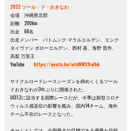
2022 ツール・ド・おきなわ
会場 沖縄県北部
距離 200km
出走 68名
出走メンバー バトムンク マラルエルデン、エンク
タイヴァン ボローエルデン、西村 基、海野 晋作、
高梨 万里王
https://youtu.be/wtdNWX9albk
YouTube
サイクルロードレースシーズンを締めくくるツール
ドおきなわが3年ぶりに開催された。
UCI1.2に該当する国際レースだが、今季は新型コロナ
ウィルス感染症の影響を鑑み、国内14チーム、海外
チーム不在のレースとなった。
チームとしては、今期最大の目標である優勝を目指