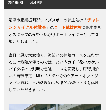
2021.05.29
地域活動
チャレ
沼津市産業振興部ウィズスポーツ課主催の「
ンジサイクル体験会
」の
ロード競技体験
に鈴木史竜
とスタッフの夜野正紀がサポートライダーとして参
加いたしました。
当日は風が大変強く、海沿いの体験コースを走行す
るには危険が伴うのでは、というガイド役のカケル
バイク様のご判断で急遽コースを変更し、狩野川沿
いの自転車道、MERIDA X BASEでのツアー・オブ・ジ
ャパン観戦、平均斜度約10％ほどの短い上りを体験
していただきました。