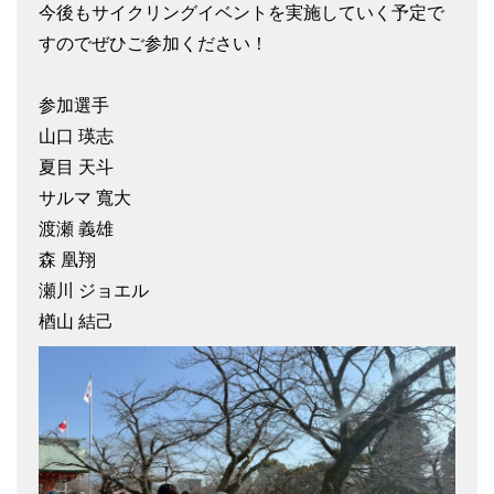
今後もサイクリングイベントを実施していく予定で
すのでぜひご参加ください！
参加選手
山口 瑛志
夏目 天斗
サルマ 寬大
渡瀬 義雄
森 凰翔
瀬川 ジョエル
楢山 結己