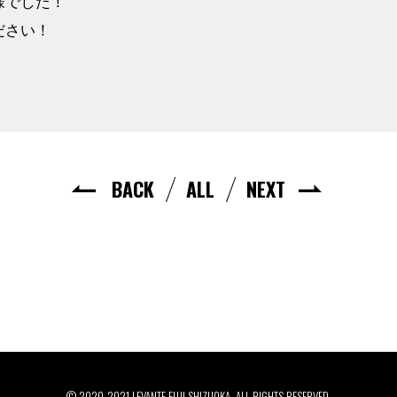
様でした！
ださい！
BACK
ALL
NEXT
© 2020-2021 LEVANTE FUJI SHIZUOKA. ALL RIGHTS RESERVED.