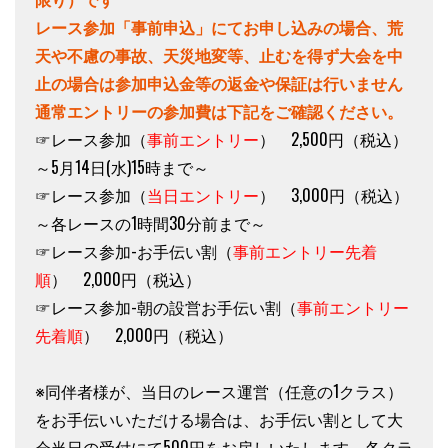
レース参加「事前申込」にてお申し込みの場合、荒
天や不慮の事故、天災地変等、止むを得ず大会を中
止の場合は参加申込金等の返金や保証は行いません
通常エントリーの参加費は下記をご確認ください。
☞レース参加（
事前エントリー
） 2,500円（税込）
～5月14日(水)15時まで～
☞レース参加（
当日エントリー
） 3,000円（税込）
～各レースの1時間30分前まで～
☞レース参加-お手伝い割（
事前エントリー先着
順
） 2,000円（税込）
☞レース参加-朝の設営お手伝い割（
事前エントリー
先着順
） 2,000円（税込）
※同伴者様が、当日のレース運営（任意の1クラス）
をお手伝いいただける場合は、お手伝い割として大
会当日の受付にて500円をお戻しいたします。各クラ