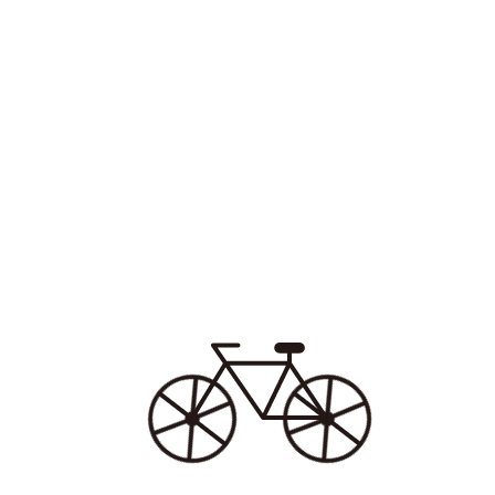
上級者コースでは参加者様お持ちのロードバイクで
大渕笹場→白糸の滝→富士川楽座と約70kmのルート
を設定しました。こちらも選手3人とサポートカー1
台が同行し、安全を最優先で進行しました！
ご参加いただいた皆様ありがとうございました！